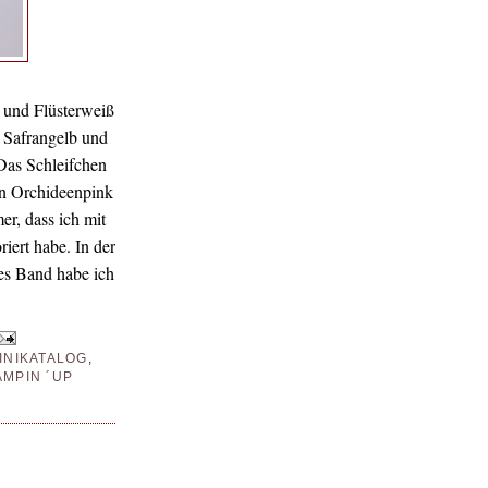
b und Flüsterweiß
 Safrangelb und
Das Schleifchen
 in Orchideenpink
r, dass ich mit
ert habe. In der
ßes Band habe ich
INIKATALOG
,
AMPIN ´UP