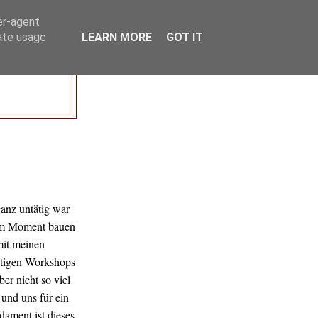
er-agent
rate usage
LEARN MORE
GOT IT
ganz untätig war
 Im Moment bauen
mit meinen
ztigen Workshops
ber nicht so viel
 und uns für ein
ament ist dieses