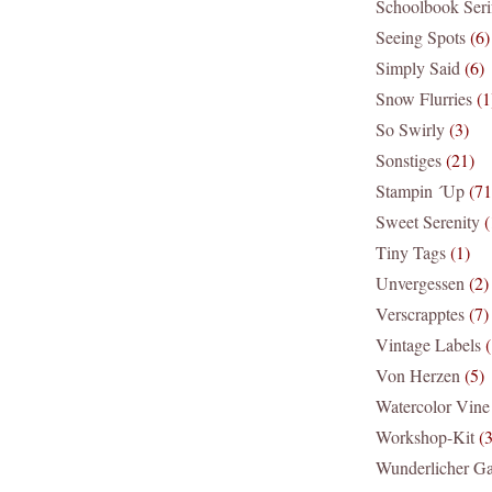
Schoolbook Ser
Seeing Spots
(6)
Simply Said
(6)
Snow Flurries
(1
So Swirly
(3)
Sonstiges
(21)
Stampin ´Up
(71
Sweet Serenity
(
Tiny Tags
(1)
Unvergessen
(2)
Verscrapptes
(7)
Vintage Labels
(
Von Herzen
(5)
Watercolor Vine
Workshop-Kit
(3
Wunderlicher Ga