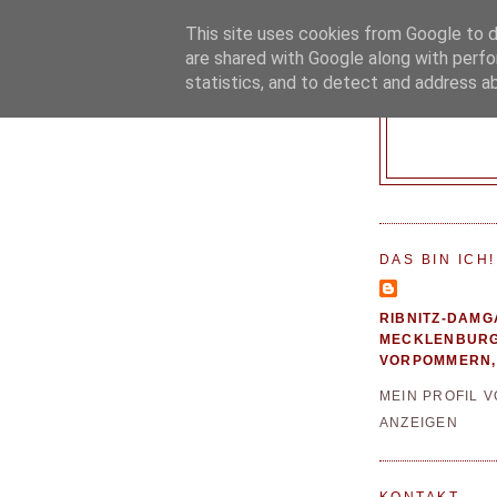
This site uses cookies from Google to de
are shared with Google along with perfo
statistics, and to detect and address a
DAS BIN ICH!
RIBNITZ-DAMG
MECKLENBURG
VORPOMMERN,
MEIN PROFIL 
ANZEIGEN