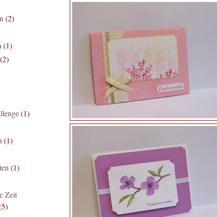
en
(2)
h
(1)
(2)
llenge
(1)
n
(1)
ten
(1)
e Zeit
(5)