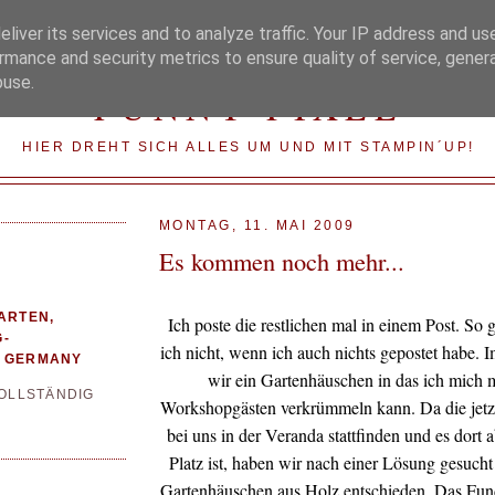
liver its services and to analyze traffic. Your IP address and us
rmance and security metrics to ensure quality of service, gene
buse.
FUNNY-PIXEL
HIER DREHT SICH ALLES UM UND MIT STAMPIN´UP!
MONTAG, 11. MAI 2009
Es kommen noch mehr...
ARTEN,
Ich poste die restlichen mal in einem Post. So 
-
ich nicht, wenn ich auch nichts gepostet habe.
 GERMANY
wir ein Gartenhäuschen in das ich mich 
VOLLSTÄNDIG
Workshopgästen verkrümmeln kann. Da die jet
bei uns in der Veranda stattfinden und es dort a
Platz ist, haben wir nach einer Lösung gesucht
Gartenhäuschen aus Holz entschieden. Das Fund