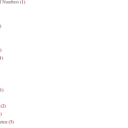
if Numbers
(1)
)
)
1)
1)
(2)
)
rten
(5)