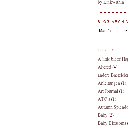
BLOG-ARCHI
LABELS
A little bit of H
Altered
(4)
andere Basteleie
Anleitungen
(1)
Art Journal
(1)
ATC´s
(1)
Autumn Splendo
Baby
(2)
Baby Blossoms