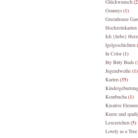
Glückwunsch
(2
Grannys
(1)
Greenhouse Gar
Hochzeitskarten
Ich {liebe} Her
Igelgeschichten
In Color
(1)
Itty Bitty Buds
(
Jugendweihe
(1)
Karten
(35)
Kindergeburtsta
Kombucha
(1)
Kreative Elemen
Kurze und spaßi
Lesezeichen
(5)
Lovely as a Tree