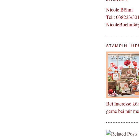
KONTAKT
Nicole Böhm
Tel.: 038223/30
NicoleBoehm@
STAMPIN `UP
Bei Interesse kö
gerne bei mir m