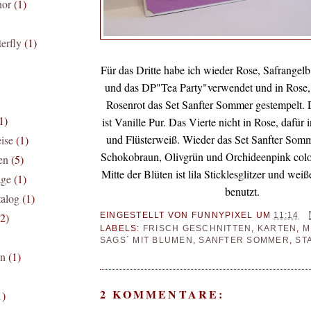
nor
(1)
terfly
(1)
Für das Dritte habe ich wieder Rose, Safrangel
und das DP"Tea Party"verwendet und in Rose,
Rosenrot das Set Sanfter Sommer gestempelt. 
1)
ist Vanille Pur. Das Vierte nicht in Rose, dafür
und Flüsterweiß. Wieder das Set Sanfter Somme
ise
(1)
Schokobraun, Olivgrün und Orchideenpink colori
en
(5)
Mitte der Blüten ist lila Sticklesglitzer und wei
age
(1)
benutzt.
talog
(1)
EINGESTELLT VON
FUNNYPIXEL
UM
11:14
(2)
LABELS:
FRISCH GESCHNITTEN
,
KARTEN
,
M
SAGS´ MIT BLUMEN
,
SANFTER SOMMER
,
ST
en
(1)
2 KOMMENTARE:
1)