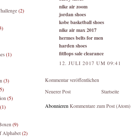
nike air zoom
hallenge
(2)
jordan shoes
kobe basketball shoes
3)
nike air max 2017
hermes belts for men
harden shoes
fitflops sale clearance
hes
(1)
12. JULI 2017 UM 09:41
Kommentar veröffentlichen
n
(3)
5)
Neuerer Post
Startseite
ion
(5)
Abonnieren
Kommentare zum Post (Atom)
(1)
 Boxen
(9)
f Alphabet
(2)