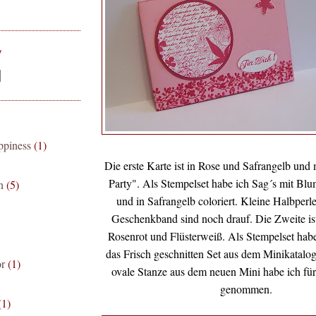
V
appiness
(1)
Die erste Karte ist in Rose und Safrangelb un
Party". Als Stempelset habe ich Sag´s mit 
n
(5)
und in Safrangelb coloriert. Kleine Halbper
Geschenkband sind noch drauf. Die Zweite ist
Rosenrot und Flüsterweiß. Als Stempelset habe
das Frisch geschnitten Set aus dem Minikatalo
r
(1)
ovale Stanze aus dem neuen Mini habe ich für
genommen.
(1)