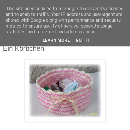
This site uses cookies from Google to deliver its services
Funny-Pixel
and to analyze traffic. Your IP address and user-agent are
shared with Google along with performance and security
metrics to ensure quality of service, generate usage
Hier dreht sich alles um und mit Stampin´Up!
statistics, and to detect and address abuse.
LEARN MORE
GOT IT
Freitag, 8. April 2011
Ein Körbchen