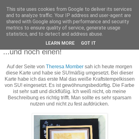
This site uses cookies from Google to deliver its services
Funny-Pixel
and to analyze traffic. Your IP address and user-agent are
shared with Google along with performance and security
metrics to ensure quality of service, generate usage
Hier dreht sich alles um und mit Stampin´Up!
statistics, and to detect and address abuse.
LEARN MORE
GOT IT
Dienstag, 2. März 2010
...und noch einen!
Auf der Seite von
Theresa Momber
sah ich heute morgen
diese Karte und habe sie SU!mäßig umgesetzt. Bei dieser
Karte habe ich das erste Mal das weiße Kraftstempelkissen
von SU! eingesetzt. Es ist gewöhnungsbedürftig. Die Farbe
ist sehr satt und dickflüßig. Ich weiß nicht, ob meine
Beschreibung es richtig trifft. Man sollte es sehr sparsam
nutzen und nicht zu fest aufdrücken.