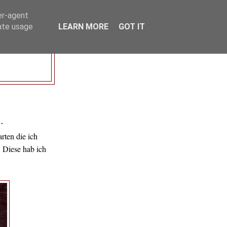
er-agent
rate usage
LEARN MORE
GOT IT
.
arten die ich
. Diese hab ich