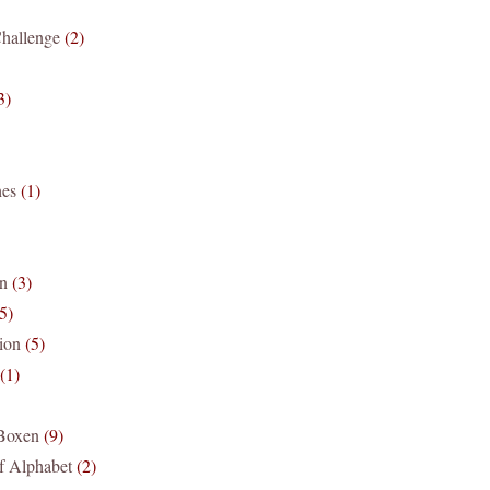
hallenge
(2)
3)
hes
(1)
n
(3)
5)
ion
(5)
(1)
 Boxen
(9)
f Alphabet
(2)