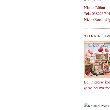
KONTAKT
Nicole Böhm
Tel.: 038223/30
NicoleBoehm@
STAMPIN `UP
Bei Interesse kö
gerne bei mir m