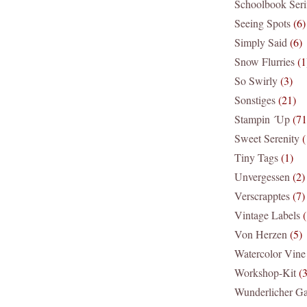
Schoolbook Ser
Seeing Spots
(6)
Simply Said
(6)
Snow Flurries
(1
So Swirly
(3)
Sonstiges
(21)
Stampin ´Up
(71
Sweet Serenity
(
Tiny Tags
(1)
Unvergessen
(2)
Verscrapptes
(7)
Vintage Labels
(
Von Herzen
(5)
Watercolor Vine
Workshop-Kit
(3
Wunderlicher Ga