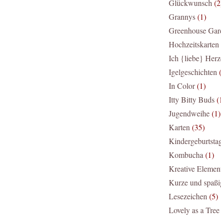
Glückwunsch
(2
Grannys
(1)
Greenhouse Gar
Hochzeitskarten
Ich {liebe} Her
Igelgeschichten
In Color
(1)
Itty Bitty Buds
(
Jugendweihe
(1)
Karten
(35)
Kindergeburtsta
Kombucha
(1)
Kreative Elemen
Kurze und spaßi
Lesezeichen
(5)
Lovely as a Tree