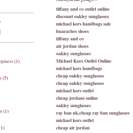
tiffany and co outlet online
discount oakley sunglasses
michael kors handbags sale
V
huaraches shoes
tiffany and co
air jordan shoes
oakley sunglasses
Michael Kors Outlet Online
appiness
(1)
michael kors handbags
cheap oakley sunglasses
n
(5)
cheap oakley sunglasses
michael kors outlet
cheap jordans online
oakley sunglasses
r
(1)
ray ban uk,cheap ray ban sunglasses
michael kors outlet
cheap air jordan
(1)