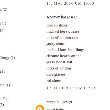
11. MAI 2016 UM 10:00
en
(2)
Anonym hat gesagt…
h
(1)
jordan shoes
(2)
michael kors purses
links of london sale
yeezy shoes
michael kors handbags
chrome hearts online
llenge
(1)
yeezy boost 350
links of london
n
(1)
dior glasses
led shoes
ten
(1)
12. JULI 2017 UM 09:39
e Zeit
zzyytt
hat gesagt…
(5)
gucci belts