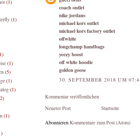
nor
(1)
coach outlet
nike jordans
terfly
(1)
michael kors outlet
michael kors factory outlet
offwhite
longchamp handbags
yeezy boost
1)
off white hoodie
ise
(1)
golden goose
en
(5)
30. SEPTEMBER 2018 UM 07:4
age
(1)
talog
(1)
Kommentar veröffentlichen
(2)
Neuerer Post
Startseite
en
(1)
Abonnieren
Kommentare zum Post (Atom)
1)