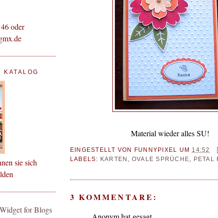
146 oder
gmx.de
! KATALOG
Material wieder alles SU!
EINGESTELLT VON
FUNNYPIXEL
UM
14:52
LABELS:
KARTEN
,
OVALE SPRÜCHE
,
PETAL 
nnen sie sich
elden
3 KOMMENTARE:
Anonym hat gesagt…