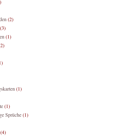
)
den
(2)
(3)
zen
(1)
(2)
1)
gskarten
(1)
te
(1)
ge Sprüche
(1)
(4)