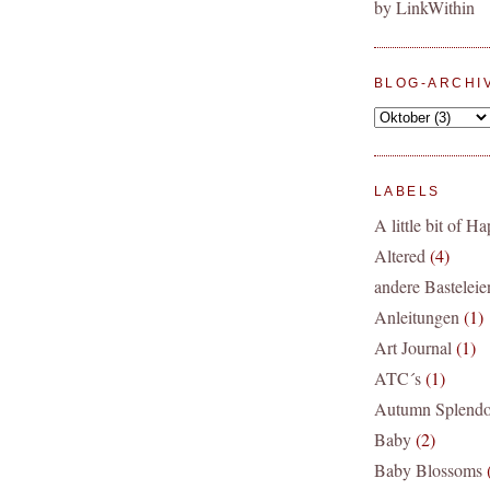
BLOG-ARCHI
LABELS
A little bit of H
Altered
(4)
andere Basteleie
Anleitungen
(1)
Art Journal
(1)
ATC´s
(1)
Autumn Splendo
Baby
(2)
Baby Blossoms