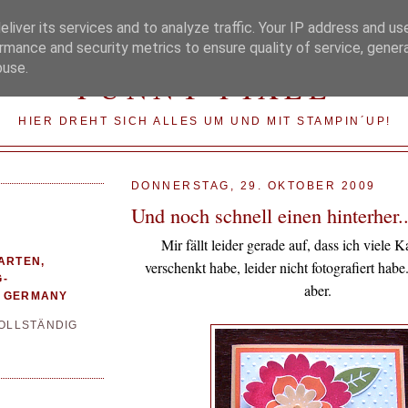
liver its services and to analyze traffic. Your IP address and us
rmance and security metrics to ensure quality of service, gene
buse.
FUNNY-PIXEL
HIER DREHT SICH ALLES UM UND MIT STAMPIN´UP!
DONNERSTAG, 29. OKTOBER 2009
Und noch schnell einen hinterher..
Mir fällt leider gerade auf, dass ich viele K
ARTEN,
verschenkt habe, leider nicht fotografiert habe
-
aber.
 GERMANY
VOLLSTÄNDIG