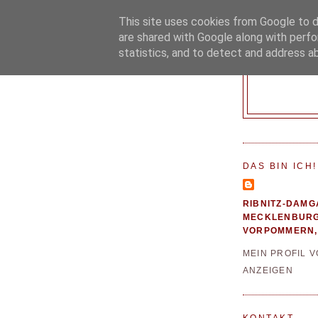
This site uses cookies from Google to de
are shared with Google along with perfo
statistics, and to detect and address a
DAS BIN ICH!
RIBNITZ-DAMG
MECKLENBURG
VORPOMMERN,
MEIN PROFIL 
ANZEIGEN