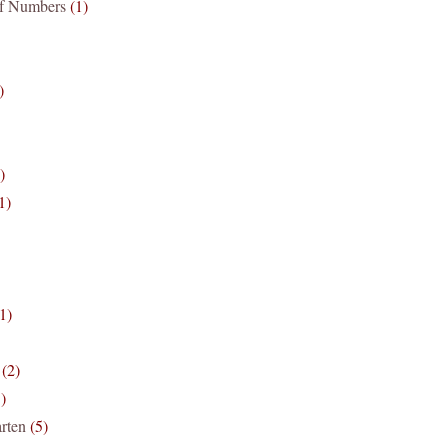
if Numbers
(1)
)
)
1)
1)
(2)
)
rten
(5)