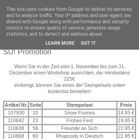
This site uses cookies from Google to deliver its services
Funny-Pixel
and to analyze traffic. Your IP address and user-agent are
shared with Google along with performance and security
metrics to ensure quality of service, generate usage
Hier dreht sich alles um und mit Stampin´Up!
statistics, and to detect and address abuse.
LEARN MORE
GOT IT
Montag, 10. November 2008
SU! Promotion
Wenn Sie in der Zeit vom 1. November bis zum 31.
Dezember einen Workshop ausrichten, der mindestens
225€
einbringt, können Sie eines der Stempelsets unten
kostenlos bestellen:
Artikel Nr.
Seite
Stempelset
Preis
107930
20
Snow Flurries
14,95 €
110642
23
Frohes Fest
19,95 €
110638
56
Freunde an Sich
22,95 €
110668
60
Rhapsody in Deutsch
22,95 €