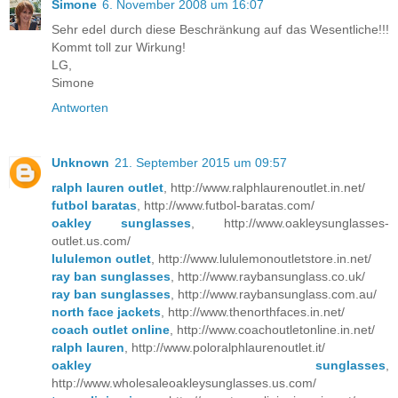
Simone
6. November 2008 um 16:07
Sehr edel durch diese Beschränkung auf das Wesentliche!!!
Kommt toll zur Wirkung!
LG,
Simone
Antworten
Unknown
21. September 2015 um 09:57
ralph lauren outlet
, http://www.ralphlaurenoutlet.in.net/
futbol baratas
, http://www.futbol-baratas.com/
oakley sunglasses
, http://www.oakleysunglasses-
outlet.us.com/
lululemon outlet
, http://www.lululemonoutletstore.in.net/
ray ban sunglasses
, http://www.raybansunglass.co.uk/
ray ban sunglasses
, http://www.raybansunglass.com.au/
north face jackets
, http://www.thenorthfaces.in.net/
coach outlet online
, http://www.coachoutletonline.in.net/
ralph lauren
, http://www.poloralphlaurenoutlet.it/
oakley sunglasses
,
http://www.wholesaleoakleysunglasses.us.com/