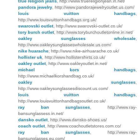
true religion jeans
, http://www.truereligionjean.in.net/
pandora jewelry
, http://www.pandorajewelryoutlet.us.com/
louis vuitton handbags
,
http://www.louisvuittonhandbags.org.uk/
swarovski outlet
, http://www.swarovski-outlet.co.uk/
tory burch outlet
, http://www.toryburchoutletonline.in.net/
oakley sunglasses wholesale
,
http://www.oakleysunglasseswholesale.us.com/
nike huarache
, http://www.nike-airhuarache.co.uk/
hollister uk
, http://www.hollistershirts.co.uk/
oakley outlet
, http://www.oakleyoutlet.in.net/
michael kors handbags
,
http://www.michaelkorshandbag.co.uk/
oakley sunglasses
,
http://www.oakleysunglassesdiscount.us.com/
louis vuitton handbags
,
http://www.louisvuittonhandbagsoutlet.co.uk/
ray ban sunglasses
, http://www.ray-
bansunglassess.in.net/
dansko outlet
, http://www.dansko-shoes.us/
coach outlet
, http://www.coachoutletstores.com.co/
ray ban sunglasses
, http://www.ray-
bansunglasses.eu.com/