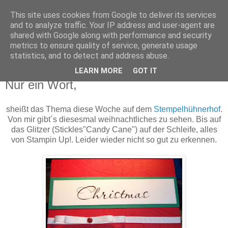
This site uses cookies from Google to deliver its services
Funny-Pixel
and to analyze traffic. Your IP address and user-agent are
shared with Google along with performance and security
metrics to ensure quality of service, generate usage
Hier dreht sich alles um und mit Stampin´Up!
statistics, and to detect and address abuse.
LEARN MORE
GOT IT
Montag, 3. November 2008
Nur ein Wort,
sheißt das Thema diese Woche auf dem
Stempelhühnerhof
.
Von mir gibt´s diesesmal weihnachtliches zu sehen. Bis auf
das Glitzer (Stickles"Candy Cane") auf der Schleife, alles
von Stampin Up!. Leider wieder nicht so gut zu erkennen.